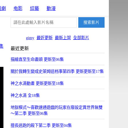
短劇
电影
綜藝
動漫
gimy
最近更新
最新上架
全部影片
集
最近更新
描繪直至生命盡頭 更新至06集
關於我轉生變成史萊姆這档事第四季 更新更新至17集
神之水滴動畫 更新更新至18集
神之水滴 全18集
地獄模式～喜歡速通遊戯的玩家在廢設定異世界無雙
～第二季 更新至06集
擅長逃跑的殿下第二季 更新至04集