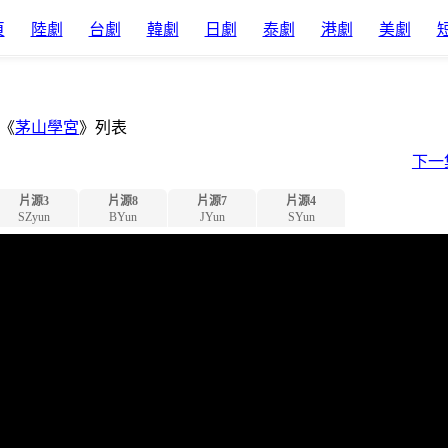
頁
陸劇
台劇
韓劇
日劇
泰劇
港劇
美劇
《
茅山學宮
》列表
下一
片源3
片源8
片源7
片源4
SZyun
BYun
JYun
SYun