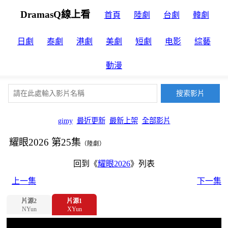
DramasQ線上看
首頁
陸劇
台劇
韓劇
日劇
泰劇
港劇
美劇
短劇
电影
綜藝
動漫
gimy
最近更新
最新上架
全部影片
耀眼2026 第25集
（陸劇）
回到《
耀眼2026
》列表
上一集
下一集
片源2
片源1
NYun
XYun