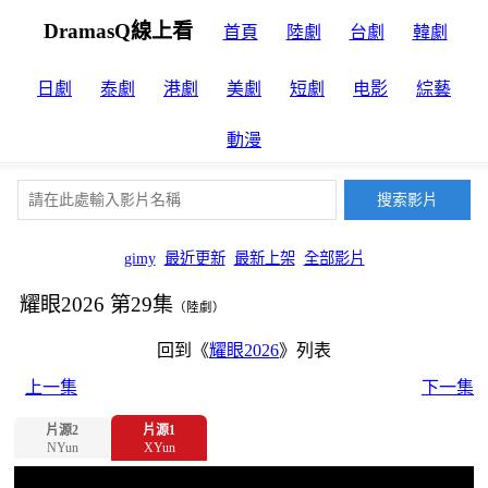
DramasQ線上看
首頁
陸劇
台劇
韓劇
日劇
泰劇
港劇
美劇
短劇
电影
綜藝
動漫
gimy
最近更新
最新上架
全部影片
耀眼2026 第29集
（陸劇）
回到《
耀眼2026
》列表
上一集
下一集
片源2
片源1
NYun
XYun