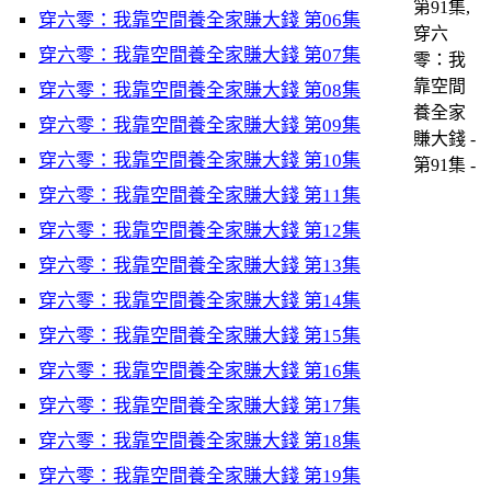
第91集,
穿六零：我靠空間養全家賺大錢 第06集
穿六
穿六零：我靠空間養全家賺大錢 第07集
零：我
靠空間
穿六零：我靠空間養全家賺大錢 第08集
養全家
穿六零：我靠空間養全家賺大錢 第09集
賺大錢 -
穿六零：我靠空間養全家賺大錢 第10集
第91集 -
穿六零：我靠空間養全家賺大錢 第11集
穿六零：我靠空間養全家賺大錢 第12集
穿六零：我靠空間養全家賺大錢 第13集
穿六零：我靠空間養全家賺大錢 第14集
穿六零：我靠空間養全家賺大錢 第15集
穿六零：我靠空間養全家賺大錢 第16集
穿六零：我靠空間養全家賺大錢 第17集
穿六零：我靠空間養全家賺大錢 第18集
穿六零：我靠空間養全家賺大錢 第19集