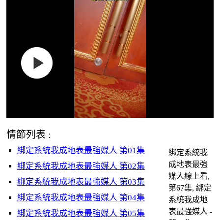
情節列表 :
綁定系統我成地表最強媒人 第01集
綁定系統我
成地表最強
綁定系統我成地表最強媒人 第02集
媒人線上看,
綁定系統我成地表最強媒人 第03集
第67集, 綁定
綁定系統我成地表最強媒人 第04集
系統我成地
表最強媒人 -
綁定系統我成地表最強媒人 第05集