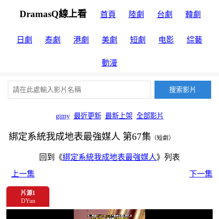
DramasQ線上看
首頁
陸劇
台劇
韓劇
日劇
泰劇
港劇
美劇
短劇
电影
綜藝
動漫
gimy
最近更新
最新上架
全部影片
綁定系統我成地表最強媒人 第67集
（短劇）
回到《
綁定系統我成地表最強媒人
》列表
上一集
下一集
片源1
DYun