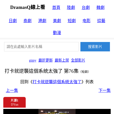
DramasQ線上看
首頁
陸劇
台劇
韓劇
日劇
泰劇
港劇
美劇
短劇
电影
綜藝
動漫
gimy
最近更新
最新上架
全部影片
打卡就逆襲這個系統太強了 第76集
（短劇）
回到《
打卡就逆襲這個系統太強了
》列表
上一集
下一集
片源1
DYun