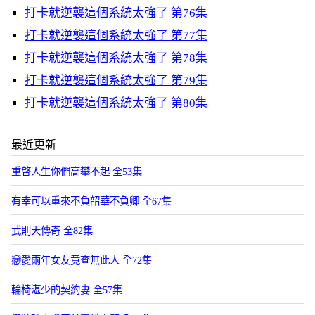
打卡就逆襲這個系統太強了 第76集
打卡就逆襲這個系統太強了 第77集
打卡就逆襲這個系統太強了 第78集
打卡就逆襲這個系統太強了 第79集
打卡就逆襲這個系統太強了 第80集
最近更新
重啓人生你們高攀不起 全53集
有幸可以重來不負韶華不負卿 全67集
武則天傳奇 全82集
戀愛兩年女友竟查無此人 全72集
輪椅湛少的契約妻 全57集