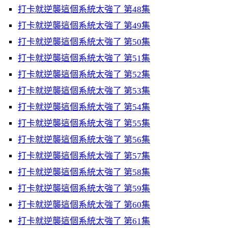
打卡就逆襲這個系統太強了 第48集
打卡就逆襲這個系統太強了 第49集
打卡就逆襲這個系統太強了 第50集
打卡就逆襲這個系統太強了 第51集
打卡就逆襲這個系統太強了 第52集
打卡就逆襲這個系統太強了 第53集
打卡就逆襲這個系統太強了 第54集
打卡就逆襲這個系統太強了 第55集
打卡就逆襲這個系統太強了 第56集
打卡就逆襲這個系統太強了 第57集
打卡就逆襲這個系統太強了 第58集
打卡就逆襲這個系統太強了 第59集
打卡就逆襲這個系統太強了 第60集
打卡就逆襲這個系統太強了 第61集