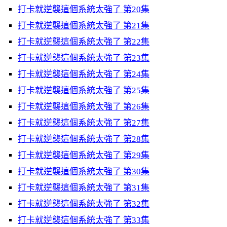
打卡就逆襲這個系統太強了 第20集
打卡就逆襲這個系統太強了 第21集
打卡就逆襲這個系統太強了 第22集
打卡就逆襲這個系統太強了 第23集
打卡就逆襲這個系統太強了 第24集
打卡就逆襲這個系統太強了 第25集
打卡就逆襲這個系統太強了 第26集
打卡就逆襲這個系統太強了 第27集
打卡就逆襲這個系統太強了 第28集
打卡就逆襲這個系統太強了 第29集
打卡就逆襲這個系統太強了 第30集
打卡就逆襲這個系統太強了 第31集
打卡就逆襲這個系統太強了 第32集
打卡就逆襲這個系統太強了 第33集