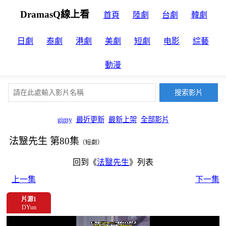
DramasQ線上看
首頁
陸劇
台劇
韓劇
日劇
泰劇
港劇
美劇
短劇
电影
綜藝
動漫
gimy
最近更新
最新上架
全部影片
法毉先生 第80集
（短劇）
回到《
法毉先生
》列表
上一集
下一集
片源1
DYun