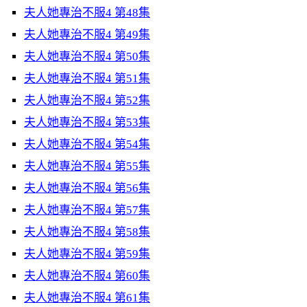
夫人她專治不服4 第48集
夫人她專治不服4 第49集
夫人她專治不服4 第50集
夫人她專治不服4 第51集
夫人她專治不服4 第52集
夫人她專治不服4 第53集
夫人她專治不服4 第54集
夫人她專治不服4 第55集
夫人她專治不服4 第56集
夫人她專治不服4 第57集
夫人她專治不服4 第58集
夫人她專治不服4 第59集
夫人她專治不服4 第60集
夫人她專治不服4 第61集