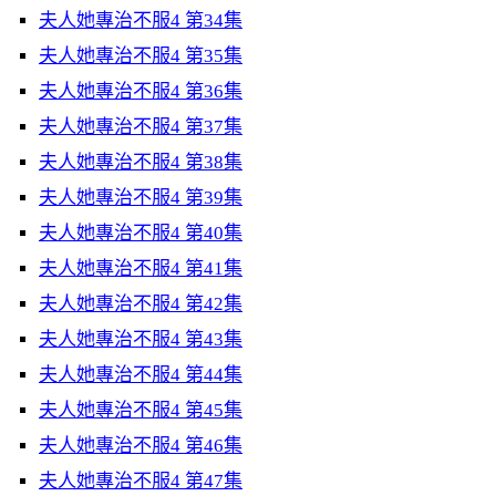
夫人她專治不服4 第34集
夫人她專治不服4 第35集
夫人她專治不服4 第36集
夫人她專治不服4 第37集
夫人她專治不服4 第38集
夫人她專治不服4 第39集
夫人她專治不服4 第40集
夫人她專治不服4 第41集
夫人她專治不服4 第42集
夫人她專治不服4 第43集
夫人她專治不服4 第44集
夫人她專治不服4 第45集
夫人她專治不服4 第46集
夫人她專治不服4 第47集