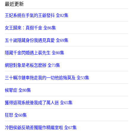
最近更新
王妃系統在手氣的王爺發抖 全82集
女王歸來：真假千金 全86集
五十嵗隱藏身份我遇見真愛 全69集
隱藏千金閃婚遇上裴先生 全80集
網戀對象是老板怎麽辦 全73集
三十輛冷鏈車拖走我的一切他追悔莫及 全53集
候鼕症 全80集
獲得返現系統後我成了萬人迷 全65集
狂怒 全60集
冷麪侯爺反萌差獨寵作精繼室啦 全67集