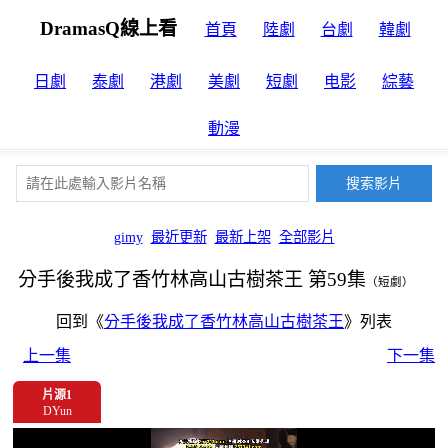
DramasQ線上看
首頁
陸劇
台劇
韓劇
日劇
泰劇
港劇
美劇
短劇
电影
綜藝
動漫
gimy
最近更新
最新上架
全部影片
分手後我成了香竹林高山古樹茶王 第59集
（短劇）
回到《
分手後我成了香竹林高山古樹茶王
》列表
上一集
下一集
片源1
DYun