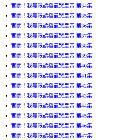
宮鬭！我無限讀档氣哭皇帝 第34集
宮鬭！我無限讀档氣哭皇帝 第35集
宮鬭！我無限讀档氣哭皇帝 第36集
宮鬭！我無限讀档氣哭皇帝 第37集
宮鬭！我無限讀档氣哭皇帝 第38集
宮鬭！我無限讀档氣哭皇帝 第39集
宮鬭！我無限讀档氣哭皇帝 第40集
宮鬭！我無限讀档氣哭皇帝 第41集
宮鬭！我無限讀档氣哭皇帝 第42集
宮鬭！我無限讀档氣哭皇帝 第43集
宮鬭！我無限讀档氣哭皇帝 第44集
宮鬭！我無限讀档氣哭皇帝 第45集
宮鬭！我無限讀档氣哭皇帝 第46集
宮鬭！我無限讀档氣哭皇帝 第47集