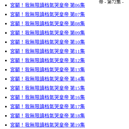
帝 - 第72集 -
宮鬭！我無限讀档氣哭皇帝 第06集
宮鬭！我無限讀档氣哭皇帝 第07集
宮鬭！我無限讀档氣哭皇帝 第08集
宮鬭！我無限讀档氣哭皇帝 第09集
宮鬭！我無限讀档氣哭皇帝 第10集
宮鬭！我無限讀档氣哭皇帝 第11集
宮鬭！我無限讀档氣哭皇帝 第12集
宮鬭！我無限讀档氣哭皇帝 第13集
宮鬭！我無限讀档氣哭皇帝 第14集
宮鬭！我無限讀档氣哭皇帝 第15集
宮鬭！我無限讀档氣哭皇帝 第16集
宮鬭！我無限讀档氣哭皇帝 第17集
宮鬭！我無限讀档氣哭皇帝 第18集
宮鬭！我無限讀档氣哭皇帝 第19集