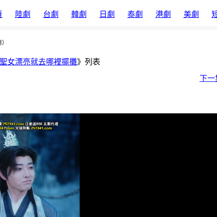
頁
陸劇
台劇
韓劇
日劇
泰劇
港劇
美劇
劇）
聖女漂亮就去哪裡擺攤
》列表
下一