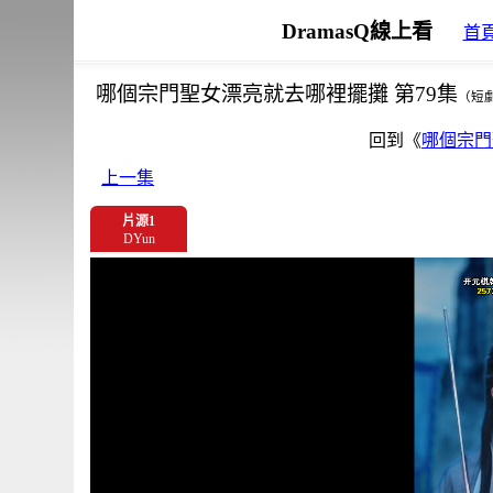
DramasQ線上看
首
哪個宗門聖女漂亮就去哪裡擺攤 第79集
（短
回到《
哪個宗門
上一集
片源1
DYun