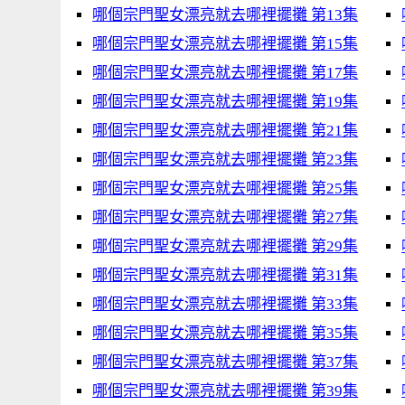
哪個宗門聖女漂亮就去哪裡擺攤 第13集
哪個宗門聖女漂亮就去哪裡擺攤 第15集
哪個宗門聖女漂亮就去哪裡擺攤 第17集
哪個宗門聖女漂亮就去哪裡擺攤 第19集
哪個宗門聖女漂亮就去哪裡擺攤 第21集
哪個宗門聖女漂亮就去哪裡擺攤 第23集
哪個宗門聖女漂亮就去哪裡擺攤 第25集
哪個宗門聖女漂亮就去哪裡擺攤 第27集
哪個宗門聖女漂亮就去哪裡擺攤 第29集
哪個宗門聖女漂亮就去哪裡擺攤 第31集
哪個宗門聖女漂亮就去哪裡擺攤 第33集
哪個宗門聖女漂亮就去哪裡擺攤 第35集
哪個宗門聖女漂亮就去哪裡擺攤 第37集
哪個宗門聖女漂亮就去哪裡擺攤 第39集