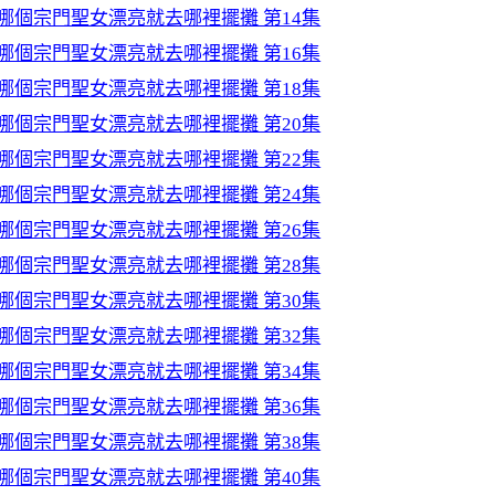
哪個宗門聖女漂亮就去哪裡擺攤 第14集
哪個宗門聖女漂亮就去哪裡擺攤 第16集
哪個宗門聖女漂亮就去哪裡擺攤 第18集
哪個宗門聖女漂亮就去哪裡擺攤 第20集
哪個宗門聖女漂亮就去哪裡擺攤 第22集
哪個宗門聖女漂亮就去哪裡擺攤 第24集
哪個宗門聖女漂亮就去哪裡擺攤 第26集
哪個宗門聖女漂亮就去哪裡擺攤 第28集
哪個宗門聖女漂亮就去哪裡擺攤 第30集
哪個宗門聖女漂亮就去哪裡擺攤 第32集
哪個宗門聖女漂亮就去哪裡擺攤 第34集
哪個宗門聖女漂亮就去哪裡擺攤 第36集
哪個宗門聖女漂亮就去哪裡擺攤 第38集
哪個宗門聖女漂亮就去哪裡擺攤 第40集