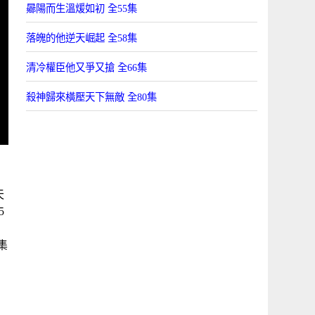
曏陽而生溫煖如初 全55集
落魄的他逆天崛起 全58集
清冷權臣他又爭又搶 全66集
殺神歸來橫壓天下無敵 全80集
天
5
5集