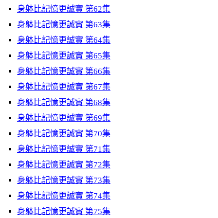
身躰比記憶更誠實 第62集
身躰比記憶更誠實 第63集
身躰比記憶更誠實 第64集
身躰比記憶更誠實 第65集
身躰比記憶更誠實 第66集
身躰比記憶更誠實 第67集
身躰比記憶更誠實 第68集
身躰比記憶更誠實 第69集
身躰比記憶更誠實 第70集
身躰比記憶更誠實 第71集
身躰比記憶更誠實 第72集
身躰比記憶更誠實 第73集
身躰比記憶更誠實 第74集
身躰比記憶更誠實 第75集