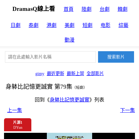
DramasQ線上看
首頁
陸劇
台劇
韓劇
日劇
泰劇
港劇
美劇
短劇
电影
綜藝
動漫
gimy
最近更新
最新上架
全部影片
身躰比記憶更誠實 第79集
（短劇）
回到《
身躰比記憶更誠實
》列表
上一集
下一集
片源1
DYun