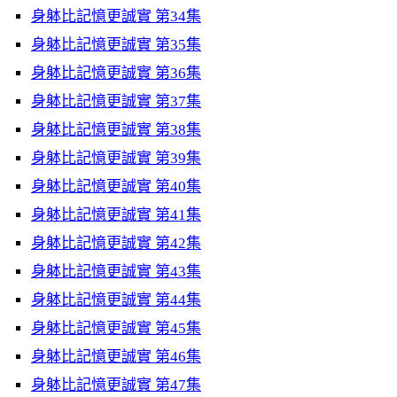
身躰比記憶更誠實 第34集
身躰比記憶更誠實 第35集
身躰比記憶更誠實 第36集
身躰比記憶更誠實 第37集
身躰比記憶更誠實 第38集
身躰比記憶更誠實 第39集
身躰比記憶更誠實 第40集
身躰比記憶更誠實 第41集
身躰比記憶更誠實 第42集
身躰比記憶更誠實 第43集
身躰比記憶更誠實 第44集
身躰比記憶更誠實 第45集
身躰比記憶更誠實 第46集
身躰比記憶更誠實 第47集