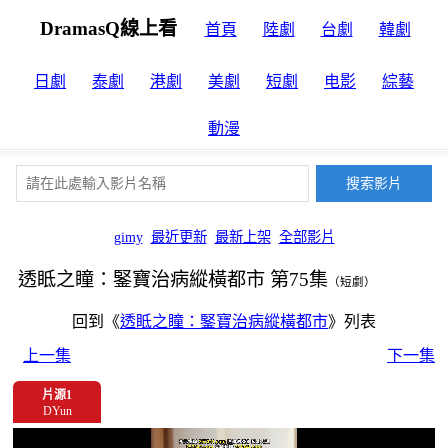
DramasQ線上看
首頁
陸劇
台劇
韓劇
日劇
泰劇
港劇
美劇
短劇
电影
綜藝
動漫
gimy
最近更新
最新上架
全部影片
透眡之瞳：鋻寶治病縱橫都市 第75集
（短劇）
回到《
透眡之瞳：鋻寶治病縱橫都市
》列表
上一集
下一集
片源1
DYun