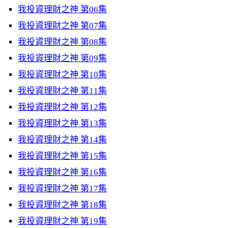
我投資理財之神 第06集
我投資理財之神 第07集
我投資理財之神 第08集
我投資理財之神 第09集
我投資理財之神 第10集
我投資理財之神 第11集
我投資理財之神 第12集
我投資理財之神 第13集
我投資理財之神 第14集
我投資理財之神 第15集
我投資理財之神 第16集
我投資理財之神 第17集
我投資理財之神 第18集
我投資理財之神 第19集