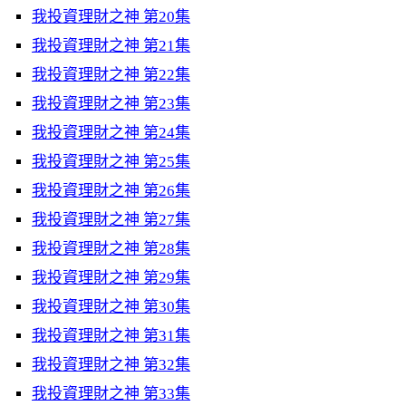
我投資理財之神 第20集
我投資理財之神 第21集
我投資理財之神 第22集
我投資理財之神 第23集
我投資理財之神 第24集
我投資理財之神 第25集
我投資理財之神 第26集
我投資理財之神 第27集
我投資理財之神 第28集
我投資理財之神 第29集
我投資理財之神 第30集
我投資理財之神 第31集
我投資理財之神 第32集
我投資理財之神 第33集