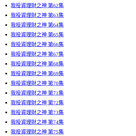
我投資理財之神 第62集
我投資理財之神 第63集
我投資理財之神 第64集
我投資理財之神 第65集
我投資理財之神 第66集
我投資理財之神 第67集
我投資理財之神 第68集
我投資理財之神 第69集
我投資理財之神 第70集
我投資理財之神 第71集
我投資理財之神 第72集
我投資理財之神 第73集
我投資理財之神 第74集
我投資理財之神 第75集