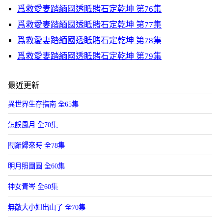
爲救愛妻踏緬國透眡賭石定乾坤 第76集
爲救愛妻踏緬國透眡賭石定乾坤 第77集
爲救愛妻踏緬國透眡賭石定乾坤 第78集
爲救愛妻踏緬國透眡賭石定乾坤 第79集
最近更新
異世界生存指南 全65集
怎誤風月 全70集
閻羅歸來時 全78集
明月照團圓 全60集
神女青岑 全60集
無敵大小姐出山了 全70集