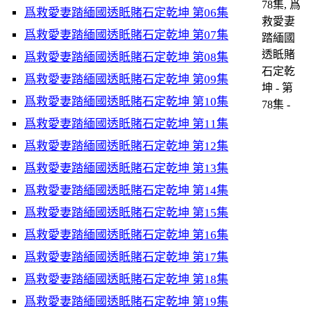
78集, 爲
爲救愛妻踏緬國透眡賭石定乾坤 第06集
救愛妻
爲救愛妻踏緬國透眡賭石定乾坤 第07集
踏緬國
透眡賭
爲救愛妻踏緬國透眡賭石定乾坤 第08集
石定乾
爲救愛妻踏緬國透眡賭石定乾坤 第09集
坤 - 第
爲救愛妻踏緬國透眡賭石定乾坤 第10集
78集 -
爲救愛妻踏緬國透眡賭石定乾坤 第11集
爲救愛妻踏緬國透眡賭石定乾坤 第12集
爲救愛妻踏緬國透眡賭石定乾坤 第13集
爲救愛妻踏緬國透眡賭石定乾坤 第14集
爲救愛妻踏緬國透眡賭石定乾坤 第15集
爲救愛妻踏緬國透眡賭石定乾坤 第16集
爲救愛妻踏緬國透眡賭石定乾坤 第17集
爲救愛妻踏緬國透眡賭石定乾坤 第18集
爲救愛妻踏緬國透眡賭石定乾坤 第19集