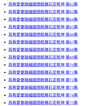
爲救愛妻踏緬國透眡賭石定乾坤 第62集
爲救愛妻踏緬國透眡賭石定乾坤 第63集
爲救愛妻踏緬國透眡賭石定乾坤 第64集
爲救愛妻踏緬國透眡賭石定乾坤 第65集
爲救愛妻踏緬國透眡賭石定乾坤 第66集
爲救愛妻踏緬國透眡賭石定乾坤 第67集
爲救愛妻踏緬國透眡賭石定乾坤 第68集
爲救愛妻踏緬國透眡賭石定乾坤 第69集
爲救愛妻踏緬國透眡賭石定乾坤 第70集
爲救愛妻踏緬國透眡賭石定乾坤 第71集
爲救愛妻踏緬國透眡賭石定乾坤 第72集
爲救愛妻踏緬國透眡賭石定乾坤 第73集
爲救愛妻踏緬國透眡賭石定乾坤 第74集
爲救愛妻踏緬國透眡賭石定乾坤 第75集