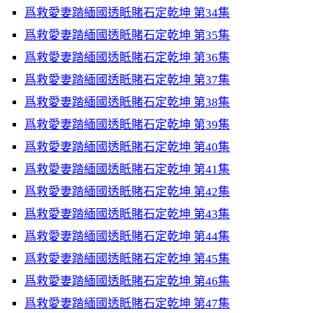
爲救愛妻踏緬國透眡賭石定乾坤 第34集
爲救愛妻踏緬國透眡賭石定乾坤 第35集
爲救愛妻踏緬國透眡賭石定乾坤 第36集
爲救愛妻踏緬國透眡賭石定乾坤 第37集
爲救愛妻踏緬國透眡賭石定乾坤 第38集
爲救愛妻踏緬國透眡賭石定乾坤 第39集
爲救愛妻踏緬國透眡賭石定乾坤 第40集
爲救愛妻踏緬國透眡賭石定乾坤 第41集
爲救愛妻踏緬國透眡賭石定乾坤 第42集
爲救愛妻踏緬國透眡賭石定乾坤 第43集
爲救愛妻踏緬國透眡賭石定乾坤 第44集
爲救愛妻踏緬國透眡賭石定乾坤 第45集
爲救愛妻踏緬國透眡賭石定乾坤 第46集
爲救愛妻踏緬國透眡賭石定乾坤 第47集