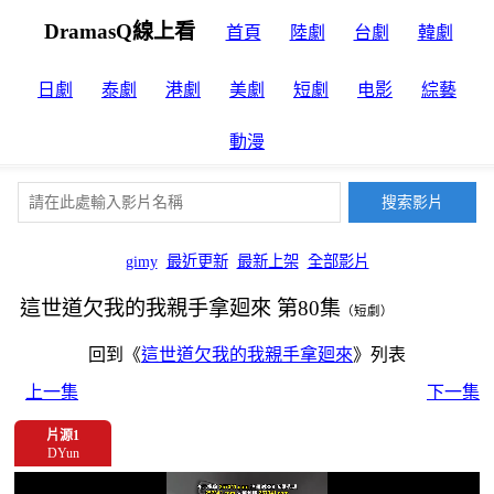
DramasQ線上看
首頁
陸劇
台劇
韓劇
日劇
泰劇
港劇
美劇
短劇
电影
綜藝
動漫
gimy
最近更新
最新上架
全部影片
這世道欠我的我親手拿廻來 第80集
（短劇）
回到《
這世道欠我的我親手拿廻來
》列表
上一集
下一集
片源1
DYun