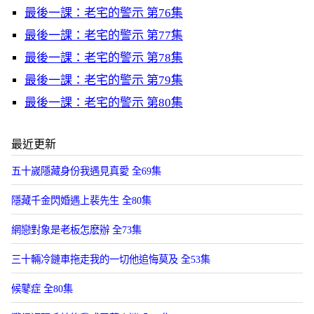
最後一課：老宅的警示 第76集
最後一課：老宅的警示 第77集
最後一課：老宅的警示 第78集
最後一課：老宅的警示 第79集
最後一課：老宅的警示 第80集
最近更新
五十嵗隱藏身份我遇見真愛 全69集
隱藏千金閃婚遇上裴先生 全80集
網戀對象是老板怎麽辦 全73集
三十輛冷鏈車拖走我的一切他追悔莫及 全53集
候鼕症 全80集