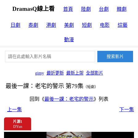
DramasQ線上看
首頁
陸劇
台劇
韓劇
日劇
泰劇
港劇
美劇
短劇
电影
綜藝
動漫
gimy
最近更新
最新上架
全部影片
最後一課：老宅的警示 第79集
（短劇）
回到《
最後一課：老宅的警示
》列表
上一集
下一集
片源1
DYun