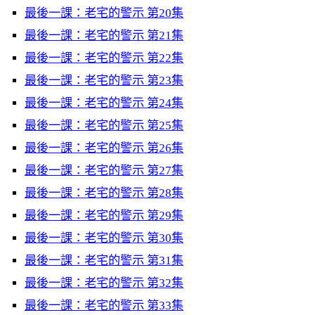
最後一課：老宅的警示 第20集
最後一課：老宅的警示 第21集
最後一課：老宅的警示 第22集
最後一課：老宅的警示 第23集
最後一課：老宅的警示 第24集
最後一課：老宅的警示 第25集
最後一課：老宅的警示 第26集
最後一課：老宅的警示 第27集
最後一課：老宅的警示 第28集
最後一課：老宅的警示 第29集
最後一課：老宅的警示 第30集
最後一課：老宅的警示 第31集
最後一課：老宅的警示 第32集
最後一課：老宅的警示 第33集