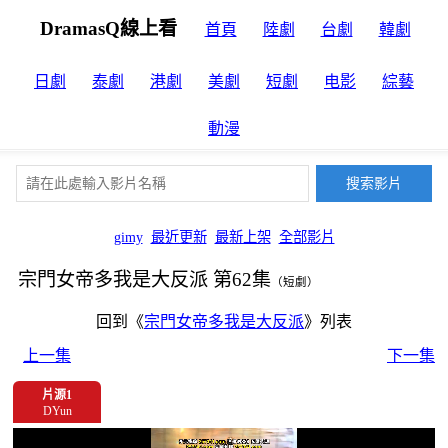
DramasQ線上看
首頁
陸劇
台劇
韓劇
日劇
泰劇
港劇
美劇
短劇
电影
綜藝
動漫
gimy
最近更新
最新上架
全部影片
宗門女帝多我是大反派 第62集
（短劇）
回到《
宗門女帝多我是大反派
》列表
上一集
下一集
片源1
DYun