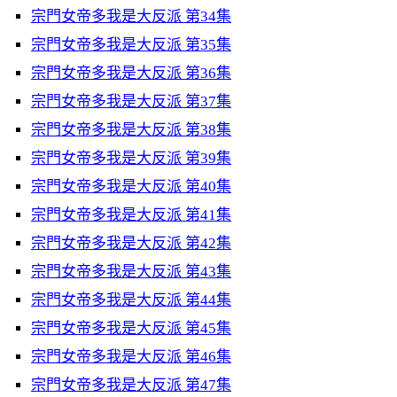
宗門女帝多我是大反派 第34集
宗門女帝多我是大反派 第35集
宗門女帝多我是大反派 第36集
宗門女帝多我是大反派 第37集
宗門女帝多我是大反派 第38集
宗門女帝多我是大反派 第39集
宗門女帝多我是大反派 第40集
宗門女帝多我是大反派 第41集
宗門女帝多我是大反派 第42集
宗門女帝多我是大反派 第43集
宗門女帝多我是大反派 第44集
宗門女帝多我是大反派 第45集
宗門女帝多我是大反派 第46集
宗門女帝多我是大反派 第47集