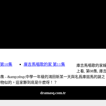
第10集
庫吉馬唱歌的家 第11集
庫吉馬唱歌的家
上看, 第08集, 庫
08集 - &amp;nbsp;中學一年級的鴻田新某一天與名爲庫玆馬的謎之
動物似的。這家夥到底是什麽呀！？
dramasq.com.tr