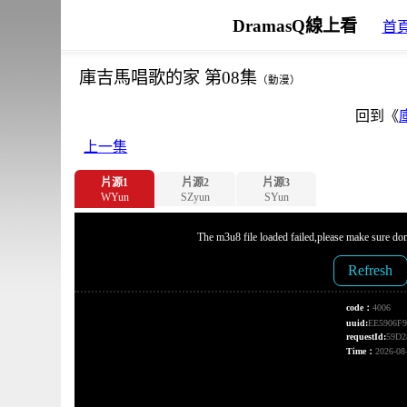
DramasQ線上看
首
庫吉馬唱歌的家 第08集
（動漫）
回到《
上一集
片源1
片源2
片源3
WYun
SZyun
SYun