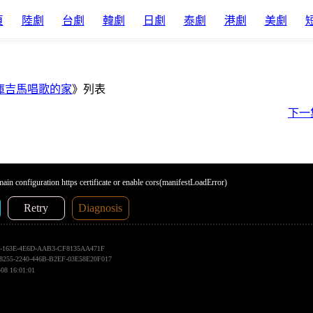
頁
陸劇
台劇
韓劇
日劇
泰劇
港劇
美劇
庫吉馬唱歌的家
》列表
下一