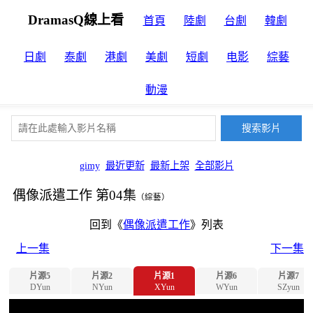
DramasQ線上看
首頁
陸劇
台劇
韓劇
日劇
泰劇
港劇
美劇
短劇
电影
綜藝
動漫
gimy
最近更新
最新上架
全部影片
偶像派遣工作 第04集
（綜藝）
回到《
偶像派遣工作
》列表
上一集
下一集
片源5
片源2
片源1
片源6
片源7
DYun
NYun
XYun
WYun
SZyun