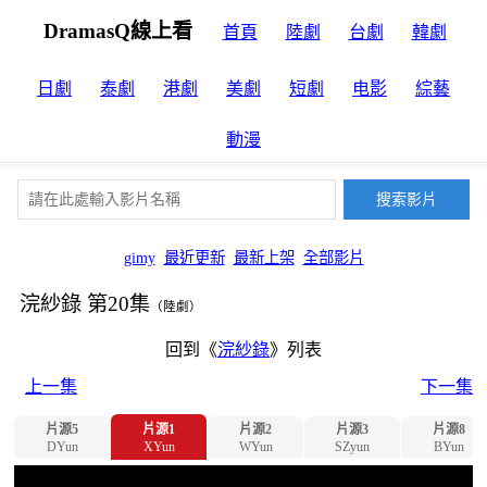
DramasQ線上看
首頁
陸劇
台劇
韓劇
日劇
泰劇
港劇
美劇
短劇
电影
綜藝
動漫
gimy
最近更新
最新上架
全部影片
浣紗錄 第20集
（陸劇）
回到《
浣紗錄
》列表
上一集
下一集
片源5
片源1
片源2
片源3
片源8
DYun
XYun
WYun
SZyun
BYun