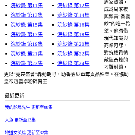
周家贅婿，
浣紗錄 第11集
浣紗錄 第12集
成爲周家複
浣紗錄 第13集
浣紗錄 第14集
興禦貢“香雲
紗”的唯一希
浣紗錄 第15集
浣紗錄 第16集
望。他憑借
浣紗錄 第17集
浣紗錄 第18集
現代知識與
浣紗錄 第19集
浣紗錄 第20集
商業奇謀，
對抗權貴情
浣紗錄 第21集
浣紗錄 第22集
敵陸奇峰的
浣紗錄 第23集
浣紗錄 第24集
刁難封鎖，
更以“霓裳盛會”轟動朝野，助香雲紗重奪貢品殊榮。在協助
皇帝趙雲卓粉碎甯王
最近更新
我的鴕鳥先生 更新至08集
人魚 更新至13集
地道女英雄 更新至32集