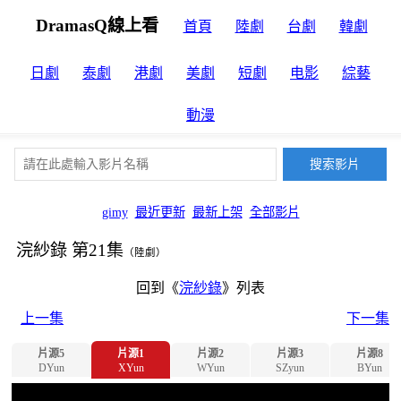
DramasQ線上看
首頁
陸劇
台劇
韓劇
日劇
泰劇
港劇
美劇
短劇
电影
綜藝
動漫
gimy
最近更新
最新上架
全部影片
浣紗錄 第21集
（陸劇）
回到《
浣紗錄
》列表
上一集
下一集
片源5
片源1
片源2
片源3
片源8
DYun
XYun
WYun
SZyun
BYun