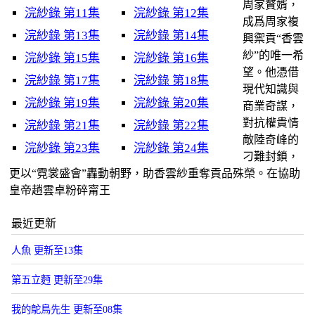
周家贅婿，
浣紗錄 第11集
浣紗錄 第12集
成爲周家複
浣紗錄 第13集
浣紗錄 第14集
興禦貢“香雲
紗”的唯一希
浣紗錄 第15集
浣紗錄 第16集
望。他憑借
浣紗錄 第17集
浣紗錄 第18集
現代知識與
浣紗錄 第19集
浣紗錄 第20集
商業奇謀，
對抗權貴情
浣紗錄 第21集
浣紗錄 第22集
敵陸奇峰的
浣紗錄 第23集
浣紗錄 第24集
刁難封鎖，
更以“霓裳盛會”轟動朝野，助香雲紗重奪貢品殊榮。在協助
皇帝趙雲卓粉碎甯王
最近更新
人魚 更新至13集
第五立麪 更新至29集
我的鴕鳥先生 更新至08集