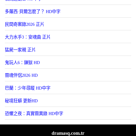
多蘿西·貝爾怎麽了？ HD中字
民間奇案錄2026 正片
大力水手3：安魂曲 正片
猛屍一家親 正片
鬼玩人6：鍊獄 HD
霛魂伴侶2026 HD
巴蘭：少年尋蹤 HD中字
秘境狂蟒 更新HD
恐懼之夜：真實霛異錄 HD中字
dramasq.com.tr