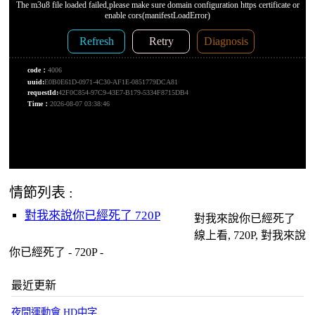
情節列表 :
對我來說你已經死了 720P
對我來說你已經死了
線上看, 720P, 對我來說
你已經死了 - 720P -
最近更新
夜間運動會 HD中字