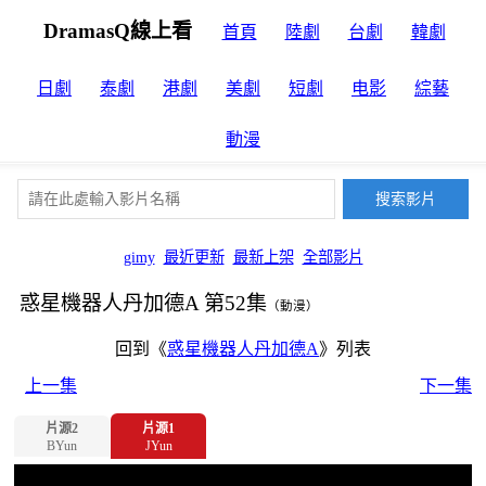
DramasQ線上看
首頁
陸劇
台劇
韓劇
日劇
泰劇
港劇
美劇
短劇
电影
綜藝
動漫
gimy
最近更新
最新上架
全部影片
惑星機器人丹加德A 第52集
（動漫）
回到《
惑星機器人丹加德A
》列表
上一集
下一集
片源2
片源1
BYun
JYun