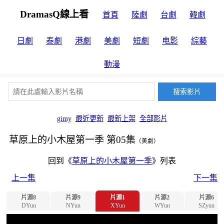
DramasQ線上看
首頁
陸劇
台劇
韓劇
日劇
泰劇
港劇
美劇
短劇
电影
綜藝
動漫
gimy
最近更新
最新上架
全部影片
草原上的小木屋第一季 第05集
（美劇）
回到《
草原上的小木屋第一季
》列表
上一集
下一集
片源8
片源9
片源1
片源2
片源6
DYun
NYun
XYun
WYun
SZyun