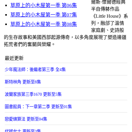
爾斯·懷爾德經典
草原上的小木屋第一季 第06集
半自傳躰作品
草原上的小木屋第一季 第07集
《Little House》系
列，融郃了溫情
草原上的小木屋第一季 第08集
家庭劇、史詩般
的生存故事和美國西部起源傳奇，以多角度展現了塑造邊疆
拓荒者們的奮鬭與榮耀。
最近更新
少年魔法師：後繼者第三季 全4集
斯特林角 更新至8集
波蘭家族第三季1670 更新至5集
圖書館員：下一章第二季 更新至01集
戀愛縯算法 更新至04集
代號女士 更新至3集