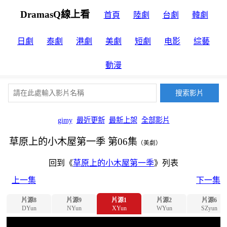
DramasQ線上看
首頁
陸劇
台劇
韓劇
日劇
泰劇
港劇
美劇
短劇
电影
綜藝
動漫
gimy
最近更新
最新上架
全部影片
草原上的小木屋第一季 第06集
（美劇）
回到《
草原上的小木屋第一季
》列表
上一集
下一集
片源8
片源9
片源1
片源2
片源6
DYun
NYun
XYun
WYun
SZyun