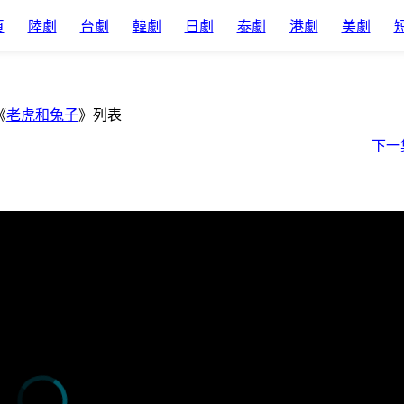
頁
陸劇
台劇
韓劇
日劇
泰劇
港劇
美劇
《
老虎和兔子
》列表
下一