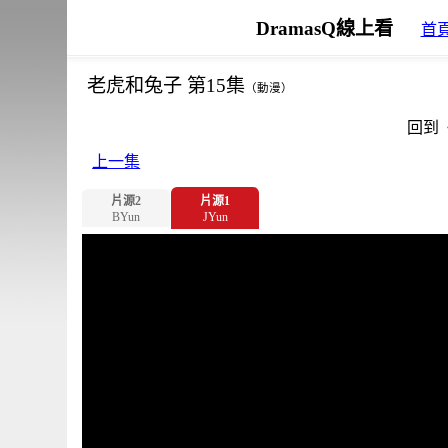
DramasQ線上看
首
老虎和兔子 第15集
（動漫）
回到
上一集
片源2
片源1
BYun
JYun