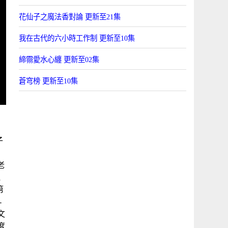
花仙子之魔法香對論 更新至21集
我在古代的六小時工作制 更新至10集
締霛愛水心纏 更新至02集
蒼穹榜 更新至10集
子
老
兔
第
-
文
度