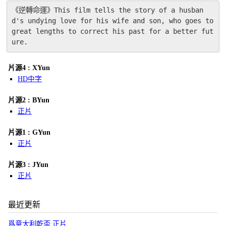
《逆轉命運》This film tells the story of a husban
d's undying love for his wife and son, who goes to 
great lengths to correct his past for a better fut
ure.
片源4 : XYun
HD中字
片源2 : BYun
正片
片源1 : GYun
正片
片源3 : JYun
正片
最近更新
爲意大利乾盃 正片