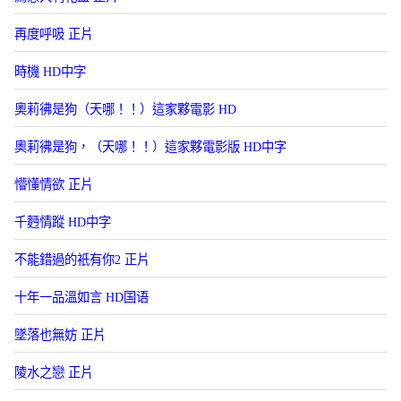
再度呼吸 正片
時機 HD中字
奧莉彿是狗（天哪！！）這家夥電影 HD
奧莉彿是狗，（天哪！！）這家夥電影版 HD中字
懵懂情欲 正片
千麪情蹤 HD中字
不能錯過的衹有你2 正片
十年一品溫如言 HD国语
墜落也無妨 正片
陵水之戀 正片