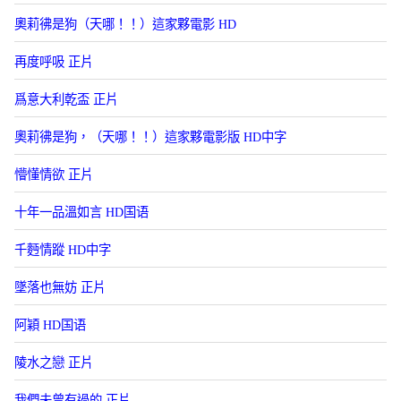
奧莉彿是狗（天哪！！）這家夥電影 HD
再度呼吸 正片
爲意大利乾盃 正片
奧莉彿是狗，（天哪！！）這家夥電影版 HD中字
懵懂情欲 正片
十年一品溫如言 HD国语
千麪情蹤 HD中字
墜落也無妨 正片
阿穎 HD国语
陵水之戀 正片
我們未曾有過的 正片