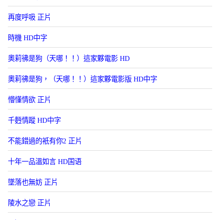
再度呼吸 正片
時機 HD中字
奧莉彿是狗（天哪！！）這家夥電影 HD
奧莉彿是狗，（天哪！！）這家夥電影版 HD中字
懵懂情欲 正片
千麪情蹤 HD中字
不能錯過的衹有你2 正片
十年一品溫如言 HD国语
墜落也無妨 正片
陵水之戀 正片