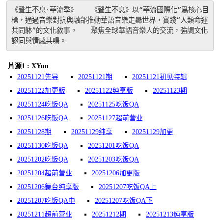
《聲生不息·華流季》　　《聲生不息》以“華流國際化”爲核心目
標，通過音樂對抗與融郃推動華語音樂走曏世界，實踐“人類命運
共同躰”的文化敘事。　　聚焦全球華語音樂人的交流，強調文化
認同與情感共鳴。
片源1 : XYun
20251121先导
20251121期
20251121初见特辑
20251122加更版
20251122纯享版
20251123期
20251124吃饭QA
20251125吃饭QA
20251126吃饭QA
20251127超前营业
20251128期
20251129纯享
20251129加更
20251130吃饭QA
20251201吃饭QA
20251202吃饭QA
20251203吃饭QA
20251204超前营业
20251206加更版
20251206舞台纯享版
20251207吃饭QA上
20251207吃饭QA中
20251207吃饭QA下
20251211超前营业
20251212期
20251213纯享版