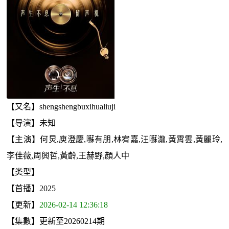
【又名】shengshengbuxihualiuji
【导演】未知
【主演】何炅,庾澄慶,囌有朋,林宥嘉,汪囌瀧,黃霄雲,黃麗玲,
李佳薇,周興哲,黃齡,王赫野,顔人中
【类型】
【首播】2025
【更新】
2026-02-14 12:36:18
【集數】更新至20260214期