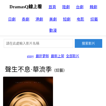
DramasQ線上看
首頁
陸劇
台劇
韓劇
日劇
泰劇
港劇
美劇
短劇
电影
綜藝
動漫
gimy
最近更新
最新上架
全部影片
聲生不息·華流季
（綜藝）