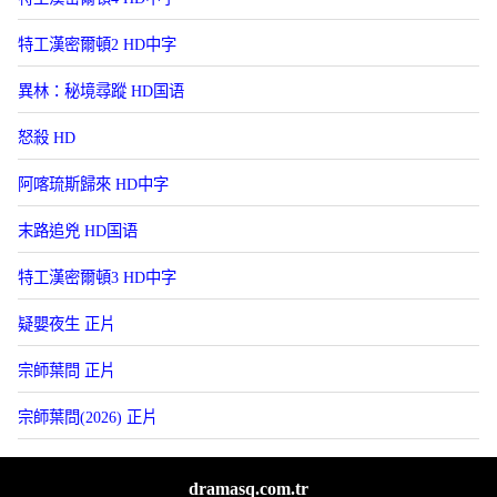
特工漢密爾頓2 HD中字
異林：秘境尋蹤 HD国语
怒殺 HD
阿喀琉斯歸來 HD中字
末路追兇 HD国语
特工漢密爾頓3 HD中字
疑嬰夜生 正片
宗師葉問 正片
宗師葉問(2026) 正片
dramasq.com.tr