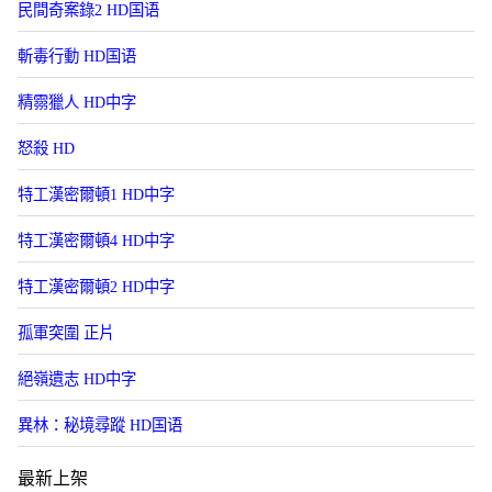
民間奇案錄2 HD国语
斬毒行動 HD国语
精霛獵人 HD中字
怒殺 HD
特工漢密爾頓1 HD中字
特工漢密爾頓4 HD中字
特工漢密爾頓2 HD中字
孤軍突圍 正片
絕嶺遺志 HD中字
異林：秘境尋蹤 HD国语
最新上架