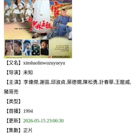
【又名】xinshaolinwuzuyueyu
【导演】未知
【主演】李連傑,謝苗,邱淑貞,葉德嫻,陳松勇,計春華,王龍威,
豬哥亮
【类型】
【首播】1994
【更新】
2026-05-15 23:06:30
【集數】正片