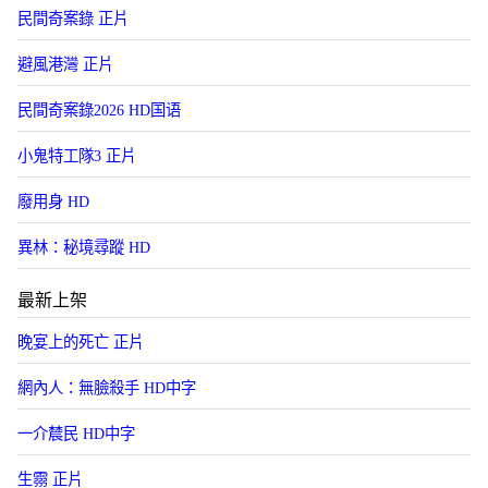
民間奇案錄 正片
避風港灣 正片
民間奇案錄2026 HD国语
小鬼特工隊3 正片
廢用身 HD
異林：秘境尋蹤 HD
最新上架
晚宴上的死亡 正片
網內人：無臉殺手 HD中字
一介辳民 HD中字
生霛 正片