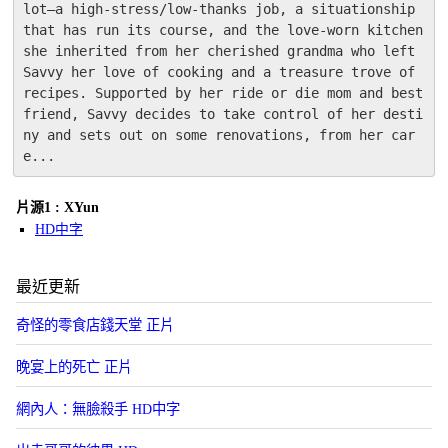
lot—a high-stress/low-thanks job, a situationship 
that has run its course, and the love-worn kitchen 
she inherited from her cherished grandma who left 
Savvy her love of cooking and a treasure trove of 
recipes. Supported by her ride or die mom and best 
friend, Savvy decides to take control of her desti
ny and sets out on some renovations, from her car
e...
片源1 : XYun
HD中字
最近更新
奇怪的零食店錢天堂 正片
晚宴上的死亡 正片
網內人：無臉殺手 HD中字