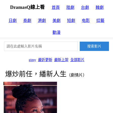
DramasQ線上看
首頁
陸劇
台劇
韓劇
日劇
泰劇
港劇
美劇
短劇
电影
綜藝
動漫
gimy
最近更新
最新上架
全部影片
爆炒前任，繙新人生
（劇情片）