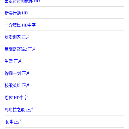
出走哥哥的彼界 HD
斬毒行動 HD
一介辳民 HD中字
讓愛廻家 正片
民間奇案錄2 正片
生霛 正片
絢爛一刻 正片
校歌英雄 正片
恩佐 HD中字
馬尼拉之最 正片
眼眸 正片