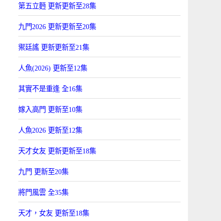
第五立麪 更新更新至28集
九門2026 更新更新至20集
禦廷謠 更新更新至21集
人魚(2026) 更新至12集
其實不是重逢 全16集
嫁入高門 更新至10集
人魚2026 更新至12集
天才女友 更新更新至18集
九門 更新至20集
將門風雲 全35集
天才，女友 更新至18集