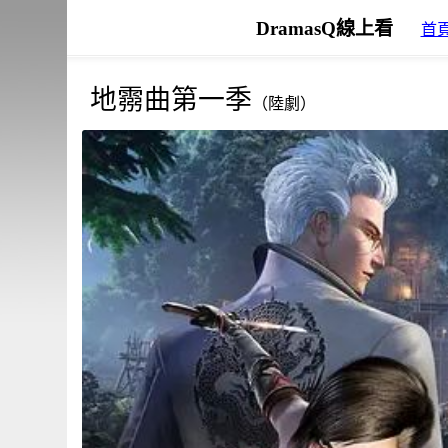
DramasQ線上看
首
地霛曲第一季
（陸劇）