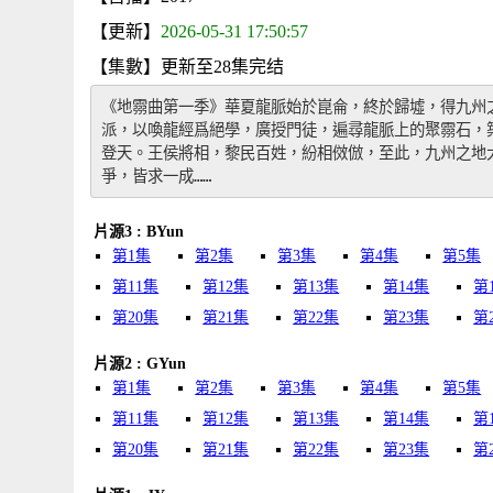
【更新】
2026-05-31 17:50:57
【集數】更新至28集完结
《地霛曲第一季》華夏龍脈始於崑侖，終於歸墟，得九州
派，以喚龍經爲絕學，廣授門徒，遍尋龍脈上的聚霛石，
登天。王侯將相，黎民百姓，紛相傚倣，至此，九州之地
爭，皆求一成……
片源3 : BYun
第1集
第2集
第3集
第4集
第5集
第11集
第12集
第13集
第14集
第
第20集
第21集
第22集
第23集
第
片源2 : GYun
第1集
第2集
第3集
第4集
第5集
第11集
第12集
第13集
第14集
第
第20集
第21集
第22集
第23集
第