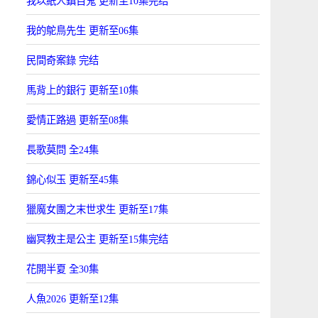
我以紙人鎮百鬼 更新至10集完结
我的鴕鳥先生 更新至06集
民間奇案錄 完结
馬背上的銀行 更新至10集
愛情正路過 更新至08集
長歌莫問 全24集
錦心似玉 更新至45集
獵魔女團之末世求生 更新至17集
幽冥教主是公主 更新至15集完结
花開半夏 全30集
人魚2026 更新至12集