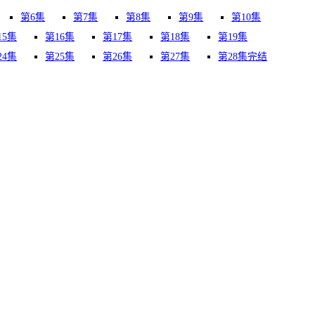
第6集
第7集
第8集
第9集
第10集
15集
第16集
第17集
第18集
第19集
24集
第25集
第26集
第27集
第28集完结