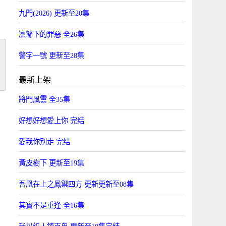
九門(2026) 更新至20集
凜鼕下的罪惡 全26集
警字一號 更新至28集
最新上架
將門風雲 全35集
好想好想愛上你 完结
愛我你別走 完结
黃皮樹下 更新至19集
吾凰在上之鳳禦四方 更新更新至08集
其實不是重逢 全16集