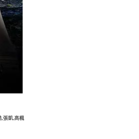
,張凱,高楓