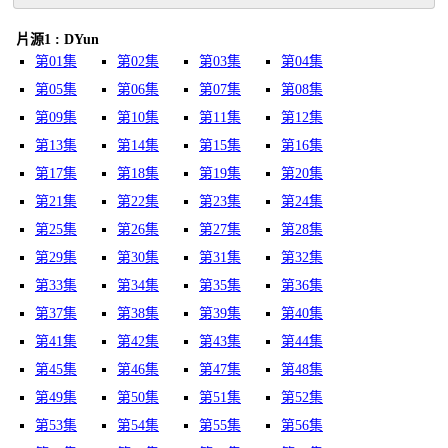
片源1 : DYun
第01集
第02集
第03集
第04集
第05集
第06集
第07集
第08集
第09集
第10集
第11集
第12集
第13集
第14集
第15集
第16集
第17集
第18集
第19集
第20集
第21集
第22集
第23集
第24集
第25集
第26集
第27集
第28集
第29集
第30集
第31集
第32集
第33集
第34集
第35集
第36集
第37集
第38集
第39集
第40集
第41集
第42集
第43集
第44集
第45集
第46集
第47集
第48集
第49集
第50集
第51集
第52集
第53集
第54集
第55集
第56集