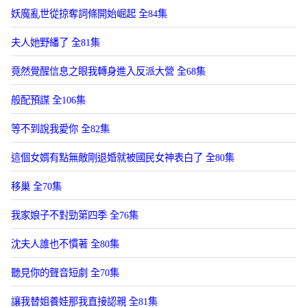
妖魔亂世從掠奪詞條開始崛起 全84集
夫人她野繙了 全81集
竟然覺醒信息之眼我轉身進入反派大營 全68集
般配預謀 全106集
等不到說我愛你 全82集
這個女婿有點無敵剛退婚就被國民女神表白了 全80集
移巢 全70集
我家娘子不對勁第四季 全76集
沈夫人誰也不慣著 全80集
聽見你的聲音短劇 全70集
讓我替姐養娃那我直接認親 全81集