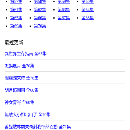
第57集
第58集
第59集
第60集
第61集
第62集
第63集
第64集
第65集
第66集
第67集
第68集
第69集
第70集
最近更新
異世界生存指南 全65集
怎誤風月 全70集
閻羅歸來時 全78集
明月照團圓 全60集
神女青岑 全60集
無敵大小姐出山了 全70集
蓄謀散夥前夫哥對我怦然心動 全71集