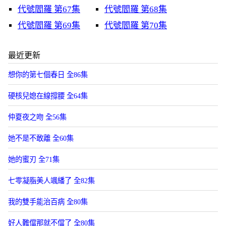
代號閻羅 第67集
代號閻羅 第68集
代號閻羅 第69集
代號閻羅 第70集
最近更新
想你的第七個春日 全86集
硬核兒媳在線撐腰 全64集
仲夏夜之吻 全56集
她不是不敢離 全60集
她的蜜刃 全71集
七零凝脂美人颯繙了 全82集
我的雙手能治百病 全80集
好人難儅那就不儅了 全80集