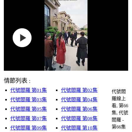
情節列表 :
代號閻羅 第01集
代號閻羅 第02集
代號閻
羅線上
代號閻羅 第03集
代號閻羅 第04集
看, 第66
代號閻羅 第05集
代號閻羅 第06集
集, 代號
代號閻羅 第07集
代號閻羅 第08集
閻羅 -
第66集
代號閻羅 第09集
代號閻羅 第10集