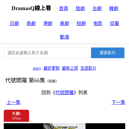
DramasQ線上看
首頁
陸劇
台劇
韓劇
日劇
泰劇
港劇
美劇
短劇
电影
綜藝
動漫
gimy
最近更新
最新上架
全部影片
代號閻羅 第66集
（短劇）
回到《
代號閻羅
》列表
上一集
下一集
片源1
DYun