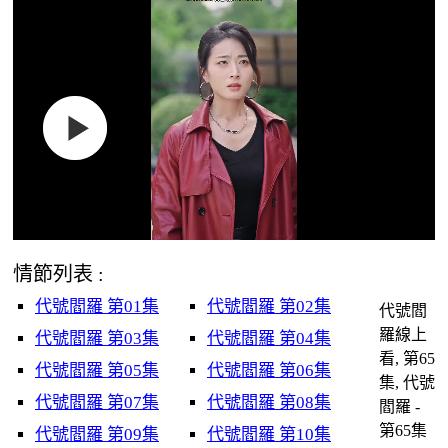
情節列表 :
代號閻羅 第01集
代號閻羅 第02集
代號閻
羅線上
代號閻羅 第03集
代號閻羅 第04集
看, 第65
代號閻羅 第05集
代號閻羅 第06集
集, 代號
代號閻羅 第07集
代號閻羅 第08集
閻羅 -
第65集
代號閻羅 第09集
代號閻羅 第10集