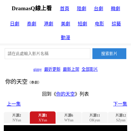
DramasQ線上看
首頁
陸劇
台劇
韓劇
日劇
泰劇
港劇
美劇
短劇
电影
綜藝
動漫
gimy
最近更新
最新上架
全部影片
你的天空
（泰劇）
回到《
你的天空
》列表
上一集
下一集
片源2
片源1
片源6
片源11
片源12
NYun
XYun
WYun
OKyun
SZyun