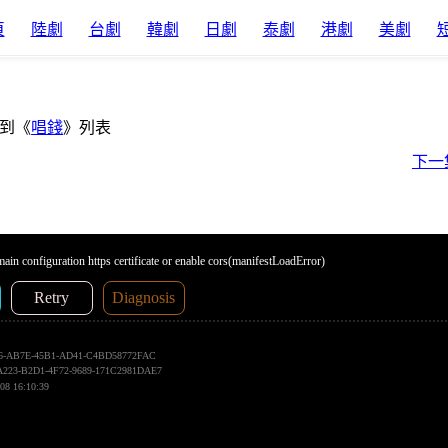
頁
陸劇
台劇
韓劇
日劇
泰劇
港劇
美劇
到《
唱錢
》列表
下一