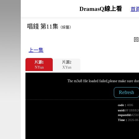
DramasQ線上看
首
唱錢 第11集
（綜藝）
回
上一集
片源1
片源2
NYun
XYun