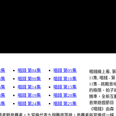
3集
唱錢 第04集
唱錢 第05集
唱錢線上看, 
11集, 唱錢 - 第
8集
唱錢 第09集
唱錢 第10集
11集 - 挑戰音
3集
唱錢 第14集
唱錢 第15集
的極限、拍子
8集
唱錢 第19集
唱錢 第20集
精準，全新互
音樂遊戲節目
3集
唱錢 第24集
唱錢 第25集
《唱錢》由森
分析系統考驗參賽者。九宮格代表九個難度等級，參賽者每當連成一線