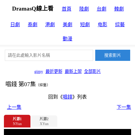
DramasQ線上看
首頁
陸劇
台劇
韓劇
日劇
泰劇
港劇
美劇
短劇
电影
綜藝
動漫
gimy
最近更新
最新上架
全部影片
唱錢 第07集
（綜藝）
回到《
唱錢
》列表
上一集
下一集
片源1
片源2
NYun
XYun