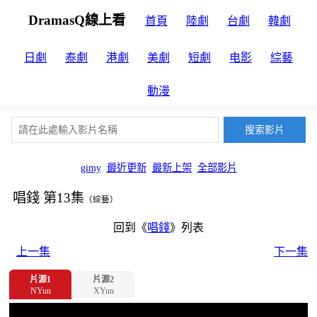
DramasQ線上看
首頁
陸劇
台劇
韓劇
日劇
泰劇
港劇
美劇
短劇
电影
綜藝
動漫
gimy
最近更新
最新上架
全部影片
唱錢 第13集
（綜藝）
回到《
唱錢
》列表
上一集
下一集
片源1
片源2
NYun
XYun