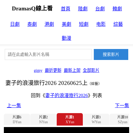
DramasQ線上看
首頁
陸劇
台劇
韓劇
日劇
泰劇
港劇
美劇
短劇
电影
綜藝
動漫
gimy
最近更新
最新上架
全部影片
妻子的浪漫旅行2026 20260625上
（綜藝）
回到《
妻子的浪漫旅行2026
》列表
上一集
下一集
片源6
片源2
片源1
片源3
片源10
DYun
NYun
XYun
WYun
SZyun