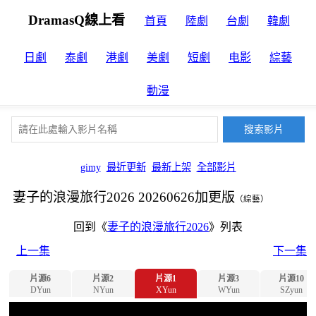
DramasQ線上看
首頁
陸劇
台劇
韓劇
日劇
泰劇
港劇
美劇
短劇
电影
綜藝
動漫
gimy
最近更新
最新上架
全部影片
妻子的浪漫旅行2026 20260626加更版
（綜藝）
回到《
妻子的浪漫旅行2026
》列表
上一集
下一集
片源6
片源2
片源1
片源3
片源10
DYun
NYun
XYun
WYun
SZyun