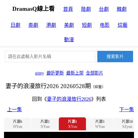
DramasQ線上看
首頁
陸劇
台劇
韓劇
日劇
泰劇
港劇
美劇
短劇
电影
綜藝
動漫
gimy
最近更新
最新上架
全部影片
妻子的浪漫旅行2026 20260528期
（綜藝）
回到《
妻子的浪漫旅行2026
》列表
上一集
下一集
片源6
片源2
片源1
片源3
片源10
DYun
NYun
XYun
WYun
SZyun