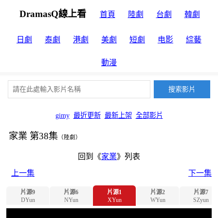
DramasQ線上看
首頁
陸劇
台劇
韓劇
日劇
泰劇
港劇
美劇
短劇
电影
綜藝
動漫
gimy
最近更新
最新上架
全部影片
家業 第38集
（陸劇）
回到《
家業
》列表
上一集
下一集
片源9
片源6
片源1
片源2
片源7
DYun
NYun
XYun
WYun
SZyun