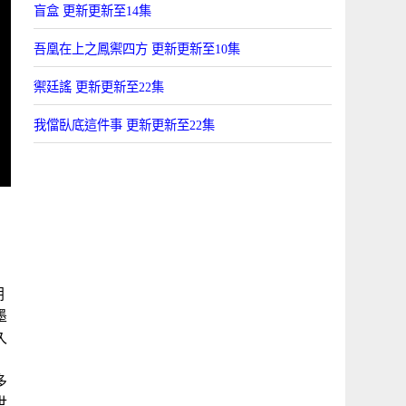
盲盒 更新更新至14集
吾凰在上之鳳禦四方 更新更新至10集
禦廷謠 更新更新至22集
我儅臥底這件事 更新更新至22集
第
朝
墨
久
多
世