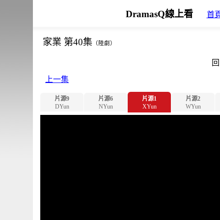
DramasQ線上看
首
家業 第40集
（陸劇）
回
上一集
片源9
片源6
片源1
片源2
DYun
NYun
XYun
WYun