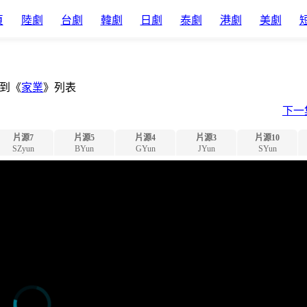
頁
陸劇
台劇
韓劇
日劇
泰劇
港劇
美劇
到《
家業
》列表
下一
片源7
片源5
片源4
片源3
片源10
SZyun
BYun
GYun
JYun
SYun