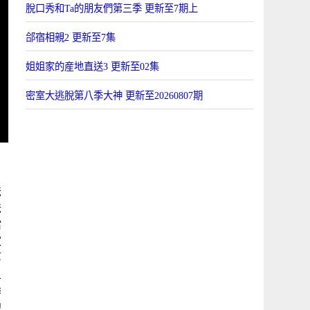
脫口秀和Ta的朋友們第三季 更新至7期上
郃宿相親2 更新至7集
姐姐家的産地直送3 更新至02集
密室大逃脫第八季大神 更新至20260807期
爸
爸
儅
家
第
五
季
線