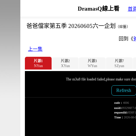
DramasQ線上看
首
爸爸儅家第五季 20260605六一企划
（綜藝）
回到《
上一集
片源1
片源2
片源3
片源7
NYun
XYun
WYun
SZyun