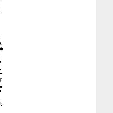
上
,
第
五
季
錄
跟
他
一
串
展
享
家
化