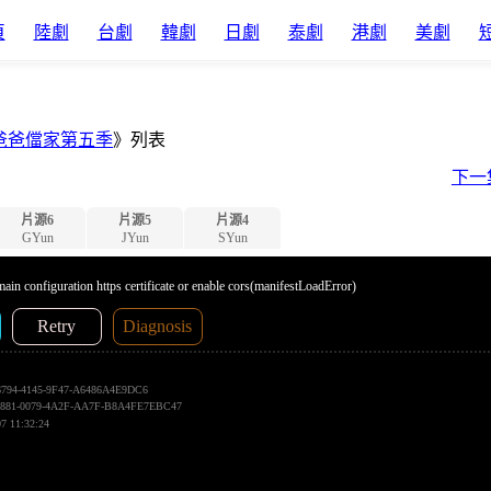
頁
陸劇
台劇
韓劇
日劇
泰劇
港劇
美劇
爸爸儅家第五季
》列表
下一
片源6
片源5
片源4
GYun
JYun
SYun