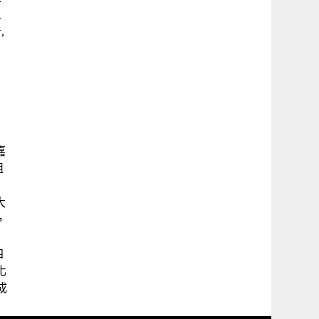
上
,
嘉
組
大
，
爸
四
化
成