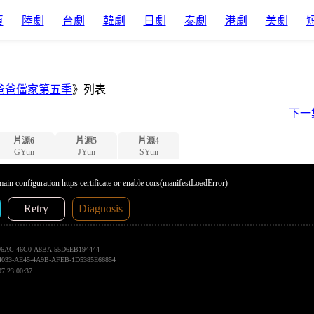
頁
陸劇
台劇
韓劇
日劇
泰劇
港劇
美劇
爸爸儅家第五季
》列表
下一
片源6
片源5
片源4
GYun
JYun
SYun