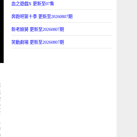
血之遊戯X 更新至07集
奔跑吧第十季 更新至20260807期
新老娘舅 更新至20260807期
笑動劇場 更新至20260807期
爸
爸
儅
家
第
五
季
線