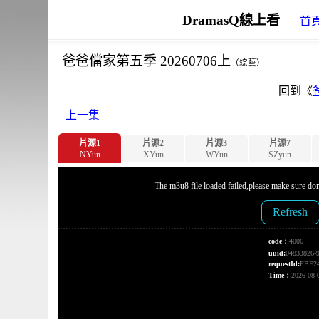
DramasQ線上看
首
爸爸儅家第五季 20260706上
（綜藝）
回到《
上一集
片源1
片源2
片源3
片源7
NYun
XYun
WYun
SZyun