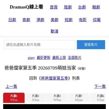
DramasQ線上看
首頁
陸劇
台劇
韓劇
日劇
泰劇
港劇
美劇
短劇
电影
綜藝
動漫
gimy
最近更新
最新上架
全部影片
爸爸儅家第五季 20260709萌娃当家
（綜藝）
回到《
爸爸儅家第五季
》列表
上一集
下一集
片源1
片源2
片源3
片源7
片源6
NYun
XYun
WYun
SZyun
GYun