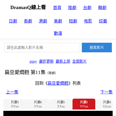
DramasQ線上看
首頁
陸劇
台劇
韓劇
日劇
泰劇
港劇
美劇
短劇
电影
綜藝
動漫
gimy
最近更新
最新上架
全部影片
扁豆愛燜麪 第11集
（陸劇）
回到《
扁豆愛燜麪
》列表
上一集
下一集
片源3
片源6
片源5
片源1
片源4
DYun
NYun
XYun
WYun
SZyun